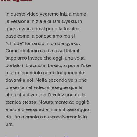
In questo video vedremo inizialmente 
la versione iniziale di Ura Gyaku. In 
questa versione si porta la tecnica 
base come la conosciamo ma si 
"chiude" tornando in omote gyaku. 
Come abbiamo studiato sul tatami 
sappiamo invece che oggi, una volta 
portato il braccio in basso, si porta l'uke 
a terra facendolo rotare leggermente 
davanti a noi. Nella seconda versione 
presente nel video si esegue quella 
che poi è diventata l'evoluzione della 
tecnica stessa. Naturalmente ad oggi è 
ancora diversa ed elimina il passaggio 
da Ura a omote e successivamente in 
ura.