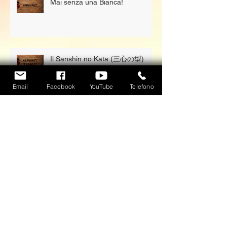
Mai senza una Bianca!
Il Sanshin no Kata (三心の型)
Email
Facebook
YouTube
Telefono
IL BAMBÚ GIAPPONESE
Post in evidenza