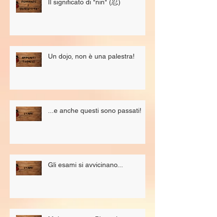
Il significato di "nin" (忍)
Un dojo, non è una palestra!
...e anche questi sono passati!
Gli esami si avvicinano...