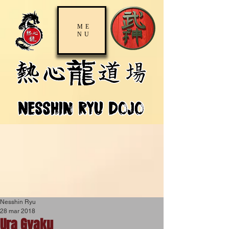
ME
NU
Nesshin Ryu
28 mar 2018
Ura Gyaku