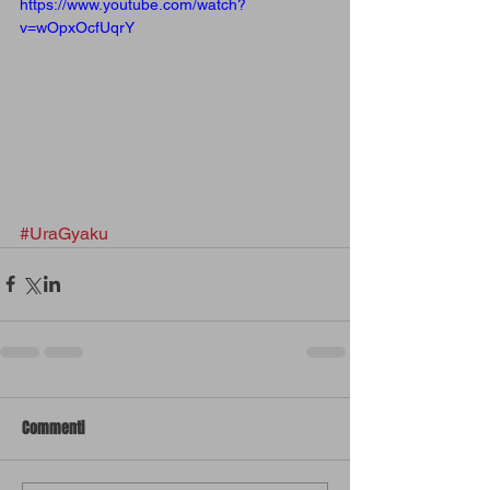
https://www.youtube.com/watch?
v=wOpxOcfUqrY
#UraGyaku
Commenti