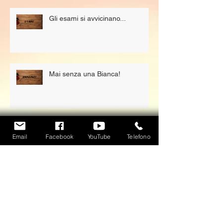
Gli esami si avvicinano...
Mai senza una Bianca!
Il Sanshin no Kata (三心の型)
Email
Facebook
YouTube
Telefono
IL BAMBÚ GIAPPONESE