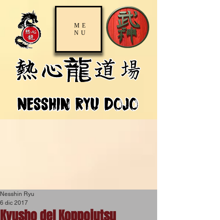
ME
NU
Nesshin Ryu
6 dic 2017
Kyusho del Koppojutsu