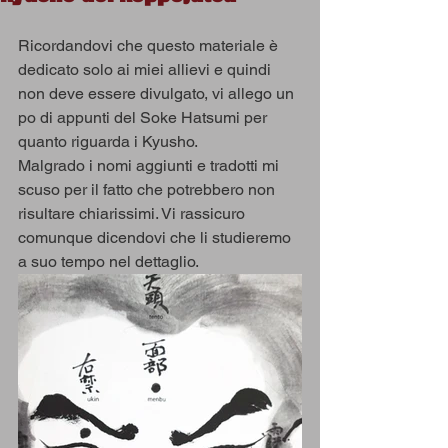
Ricordandovi che questo materiale è 
dedicato solo ai miei allievi e quindi 
non deve essere divulgato, vi allego un 
po di appunti del Soke Hatsumi per 
quanto riguarda i Kyusho.
Malgrado i nomi aggiunti e tradotti mi 
scuso per il fatto che potrebbero non 
risultare chiarissimi. Vi rassicuro 
comunque dicendovi che li studieremo 
a suo tempo nel dettaglio.