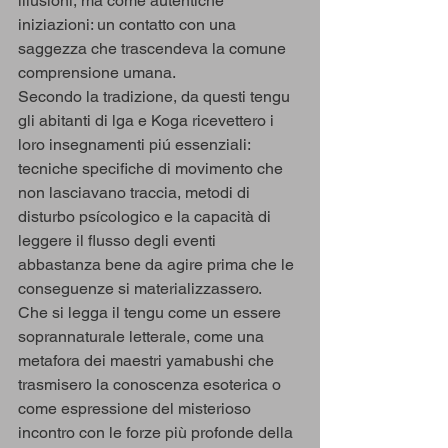
illusioni, ma come autentiche 
iniziazioni: un contatto con una 
saggezza che trascendeva la comune 
comprensione umana.
Secondo la tradizione, da questi tengu 
gli abitanti di lga e Koga ricevettero i 
loro insegnamenti piú essenziali: 
tecniche specifiche di movimento che 
non lasciavano traccia, metodi di 
disturbo psícologico e la capacità di 
leggere il flusso degli eventi 
abbastanza bene da agire prima che le 
conseguenze si materializzassero.
Che si legga il tengu come un essere 
soprannaturale letterale, come una 
metafora dei maestri yamabushi che 
trasmisero la conoscenza esoterica o 
come espressione del misterioso 
incontro con le forze più profonde della 