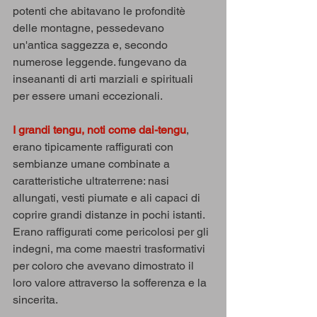
potenti che abitavano le profonditè 
delle montagne, pessedevano 
un'antica saggezza e, secondo 
numerose leggende. fungevano da 
inseananti di arti marziali e spirituali 
per essere umani eccezionali.
I grandi tengu, noti come dai-tengu
, 
erano tipicamente raffigurati con 
sembianze umane combinate a 
caratteristiche ultraterrene: nasi 
allungati, vesti piumate e ali capaci di 
coprire grandi distanze in pochi istanti. 
Erano raffigurati come pericolosi per gli 
indegni, ma come maestri trasformativi 
per coloro che avevano dimostrato il 
loro valore attraverso la sofferenza e la 
sincerita.