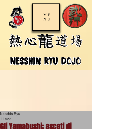
ME
NU
Nesshin Ryu
11 mar
Gli Yamabushi: asceti di